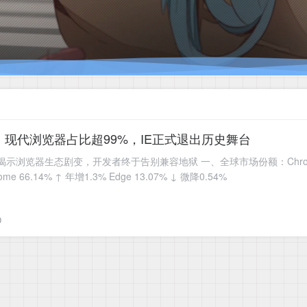
格局：现代浏览器占比超99%，IE正式退出历史舞台
新报告揭示浏览器生态剧变，开发者终于告别兼容地狱 一、全球市场份额：Chrom
66.14% ↑ 年增1.3% Edge 13.07% ↓ 微降0.54%
0