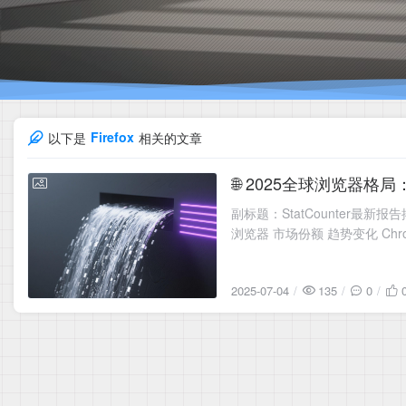
​Firefox
以下是
相关的文章
🌐 2025全球浏览器
2025-07-04
副标题：StatCounter最
浏览器 市场份额 趋势变化 Chrome 
2025-07-04
135
0