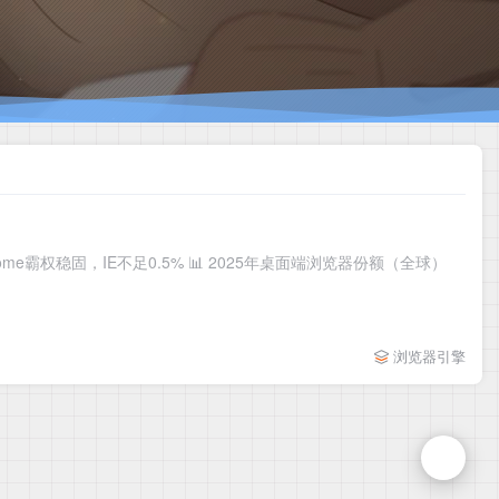
e霸权稳固，IE不足0.5% 📊 2025年桌面端浏览器份额（全球）
浏览器引擎