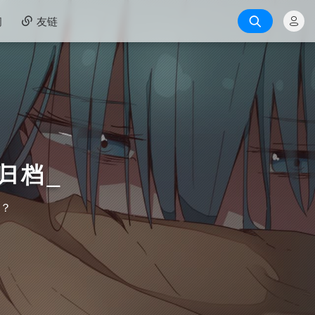
间
友链
归档
_
？