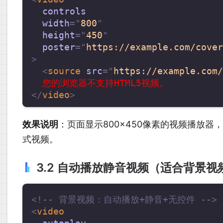
controls
width
=
"
800
"
height
=
"
450
"
poster
=
"
https://example.com/cover
>
<
source
src
=
"
https://example.com/
</
video
>
效果说明
：页面显示800×450像素的视频播放
式视频。
3.2 自动播放静音视频（适合背景视
<!-- 背景视频：自动播放+静音+无控件 -->
<
video