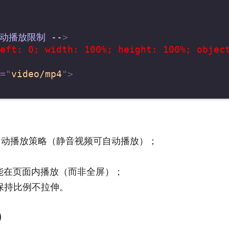
i自动播放限制
--
>
eft: 0; width: 100%; height: 100%; object
=
"
video/mp4
"
>
自动播放策略（静音视频可自动播放）；
属性才能在页面内播放（而非全屏）；
保持比例不拉伸。
）