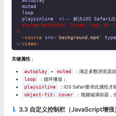
autoplay
muted
loop
playsinline
<!--
解决iOS
Safar
  style="position: fixed; top: 0; l
>

<
source
src
=
"
background.mp4
"
type
</
video
>
关键属性
：
autoplay
+
muted
：满足多数浏览器
loop
：循环播放；
playsinline
：iOS Safari要求此
object-fit: cover
：视频铺满容器，
3.3 自定义控制栏（JavaScript增强