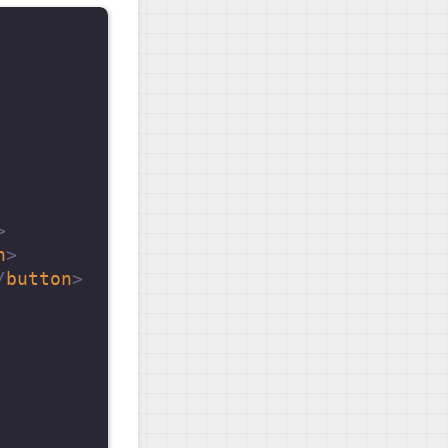
>
n
>
/
button
>