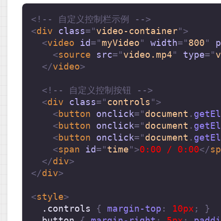
<!-- 自定义控制栏示例 -->
<
div
class
=
"
video-container
"
>
<
video
id
=
"
myVideo
"
width
=
"
800
"
p
<
source
src
=
"
video.mp4
"
type
=
"
v
</
video
>
<!-- 自定义控制按钮 -->
<
div
class
=
"
controls
"
>
<
button
onclick
=
"
document
.
getEl
<
button
onclick
=
"
document
.
getEl
<
button
onclick
=
"
document
.
getEl
<
span
id
=
"
time
"
>
0:00 / 0:00
</
sp
</
div
>
</
div
>
<
style
>
.controls
{
margin-top
:
 10px
;
}
button
{
margin-right
:
 5px
;
paddi