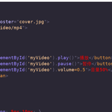
oster
=
"
cover.jpg
"
>
ideo/mp4
"
>
ementById
(
'myVideo'
)
.
play
(
)
"
>
播放
</
button
ementById
(
'myVideo'
)
.
pause
(
)
"
>
暂停
</
butto
ementById
(
'myVideo'
)
.
volume
=
0.5
"
>
音量50%
<
an
>
ng
:
 5px 10px
;
}