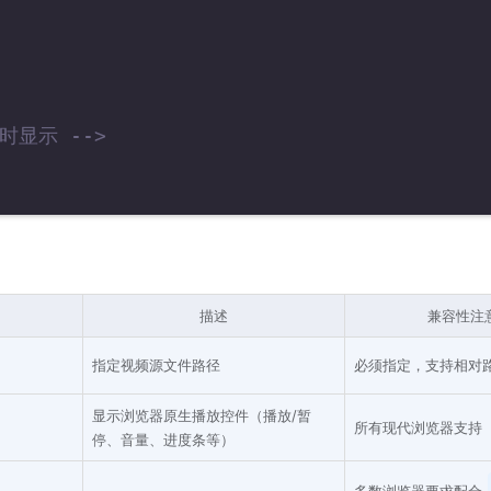
时显示 -->
描述
兼容性注
指定视频源文件路径
必须指定，支持相对
显示浏览器原生播放控件（播放/暂
所有现代浏览器支持
停、音量、进度条等）