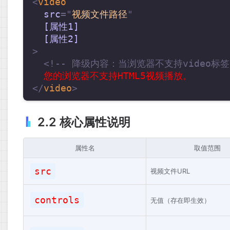
<
video
src
=
"
视频文件路径
"
[属性1]
[属性2]
>
<!-- 降级内容：当浏览器不支持video标签
</
video
>
2.2 核心属性说明
属性名
取值范围
src
视频文件URL
controls
无值（存在即生效）