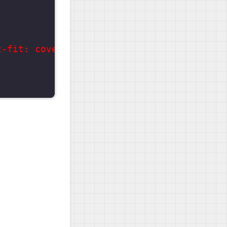
-fit: cover; z-index: -1;"
