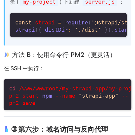
录 (
my-project
) 下新建
server.js
：
const
 strapi 
=
require
(
'@strapi/stra
strapi
(
{
distDir
:
'./dist'
}
)
.
start
(
方法 B：使用命令行 PM2（更灵活）
在 SSH 中执行：
cd
 /www/wwwroot/my-strapi-app/my-proje
pm2 start 
npm
 --name 
"strapi-app"
 -- s
🌐 第六步：域名访问与反向代理