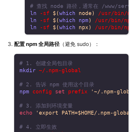
# 查找 node 路径，通常在 /www/serve
ln
 -sf 
$(
which
 node
)
ln
 -sf 
$(
which
npm
)
ln
 -sf 
$(
which
 npx
)
配置 npm 全局路径
（避免 sudo）：
# 1. 创建全局包目录
mkdir
 ~/.npm-global

# 2. 告诉 npm 使用这个目录
npm
 config 
set
 prefix 
'~/.npm-glob
# 3. 添加到环境变量
echo
'export PATH=$HOME/.npm-globa
# 4. 立即生效